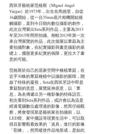
西班牙藝術家范格斯（Miguel Angel
Vargas）於1973年，出生在馬德里，自從
16歲開始，從一台35mm底片相機開始接
觸攝影，直到今日朝向數位攝影的創作，
此次台灣展出Seta系列作品，主要為2013
年至2015年間所拍攝。相較2013年第一次
來台灣展覽的作品，此次個展以蕈菇為主
要拍攝對象，在紀實攝影與畫意攝影的基
礎上，擺脫更多紀實的侷限，更拉大了畫
意的可能。
范格斯於自己的居家空間中種植蕈菇，在
近乎30株的蕈菇種植中以攝影的眼睛，開
啟了特殊的凝視，Seta在西班牙語中即是
蕈菇類的意思，展覽延伸原意，以「蕈
息」為名傳遞出另一種影像的特殊語言。
初次看到Seta系列作品，或許會以為這是
經過電腦數位處理過的影像，然而仔細觀
察，將會發現那是藝術家在拍攝前，以
LED燈、家中擺設等現實生活中，可以取
得且影響觀看效果的「道具」進行的影像
「彩繪」，然而縱使作品地形成，是如此