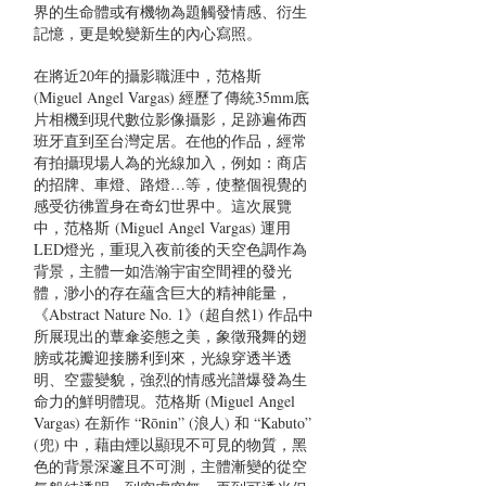
界的生命體或有機物為題觸發情感、衍生
記憶，更是蛻變新生的內心寫照。
在將近20年的攝影職涯中，范格斯
(Miguel Angel Vargas) 經歷了傳統35mm底
片相機到現代數位影像攝影，足跡遍佈西
班牙直到至台灣定居。在他的作品，經常
有拍攝現場人為的光線加入，例如：商店
的招牌、車燈、路燈…等，使整個視覺的
感受彷彿置身在奇幻世界中。這次展覽
中，范格斯 (Miguel Angel Vargas) 運用
LED燈光，重現入夜前後的天空色調作為
背景，主體一如浩瀚宇宙空間裡的發光
體，渺小的存在蘊含巨大的精神能量，
《Abstract Nature No. 1》(超自然1) 作品中
所展現出的蕈傘姿態之美，象徵飛舞的翅
膀或花瓣迎接勝利到來，光線穿透半透
明、空靈變貌，強烈的情感光譜爆發為生
命力的鮮明體現。范格斯 (Miguel Angel
Vargas) 在新作 “Rōnin” (浪人) 和 “Kabuto”
(兜) 中，藉由煙以顯現不可見的物質，黑
色的背景深邃且不可測，主體漸變的從空