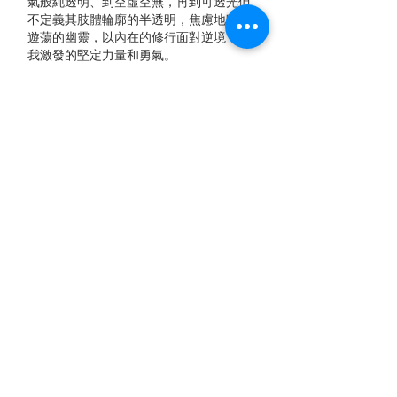
氣般純透明、到空虛空無，再到可透光但
不定義其肢體輪廓的半透明，焦慮地暗喻
遊蕩的幽靈，以內在的修行面對逆境，自
我激發的堅定力量和勇氣。
范格斯 (Miguel Angel Vargas) 出生於西班
牙馬德里，畢業於西班牙最負盛名的學校
之一’馬德里EFTI攝影學校'，2000年即榮
獲SIGMA國際攝影大賽第二名 (PREMIO
SIGMA)，得獎作品刊登於西班牙專業攝
影雜誌FOTO (第207期)，2003年榮獲西班
牙Móstoles攝影大賽第二名 (La Casa de
Cultura en Móstoles)，隨後陸續於馬德里藝
廊Galeria Museum (2003) 和La Galeria de
Arte Roberto Resino (2007, 2009) 舉辦個
展，曾為西班牙雕塑家Eduardo Rodriguez
Osorio拍攝作品集，亦多次與知名服裝設
計品牌合作。2011年移居台灣，2013年首
次於台灣舉辦個展，名為「光在說故
事」，同時出版「光在說故事」攝影書，
獲法國Canson Infinity列選為具代表性的攝
影師之一，受邀參與TAIPEI ART PHOTO
(2013) 、TDW ART FAIR (2014)、