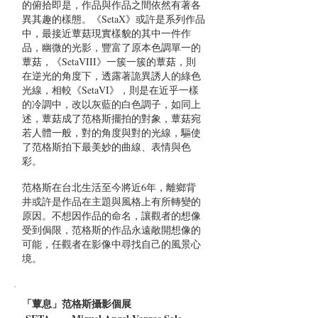
的俯拾即是，作品與作品之間依然有著各
異其趣的樣態。《SetaX》或許是系列作品
中，最接近蕈菇現實樣貌的其中一件作
品，幽微的光影，豐富了原本色調單一的
蕈菇，《SetaVIII》一簇一簇的蕈菇，則
在逆光的角度下，透露著詭異誘人的綠色
光線，相較《SetaVI》，則是在近乎一樣
的冷調中，改以灰藍的白色調子，如同上
述，蕈菇成了范格斯擺拍的對象，蕈菇宛
若人體一般，對的角度與對的光線，驅使
了范格斯拍下最美妙的曲線、表情與色
彩。
范格斯在台北生活至今將近6年，離鄉背
井或許是作品在主題與風格上有所轉變的
原因。不想因作品的命名，讓觀者的想像
受到侷限，范格斯的作品永遠敞開想像的
可能，任觀者在影像中尋找自己的風景心
境。
「蕈息」范格斯攝影個展