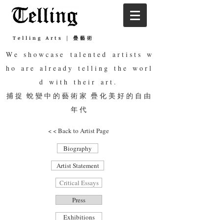
Telling Arts | 疊藝術
W e s h o w c a s e t a l e n t e d a r t i s t s w
h o a r e a l r e a d y t e l l i n g t h e w o r l
d w i t h t h e i r a r t .
捕 捉 蛻 變 中 的 藝 術 家 疊 化 美 好 的 自 由
年 代
< < Back to Artist Page
Biography
Artist Statement
Critical Essays
Press
Exhibitions