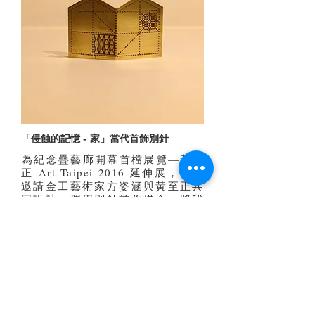
「侵蝕的記憶 - 家」當代首飾別針
​為紀念疊藝廊開幕首檔展覽—黃至
正 Art Taipei 2016 延伸展，特別
邀請金工藝術家方姿涵與黃至正共
同設計，運用別針當作媒介，將我
們成長中關於「家」的記憶皺褶，
層層刻劃，無論是針車縫線亦或是
地磚花窗的圖樣，轉譯成「家」的
視覺符號。
Copyright ©
2014-2019
Telling Arts. All rights reserved.
疊
藝術版權所有 ©
2014-2019
. 保留一切權利。