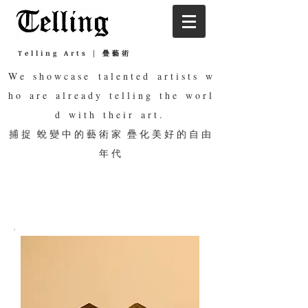
Telling Arts | 疊藝術
W e s h o w c a s e t a l e n t e d a r t i s t s w
h o a r e a l r e a d y t e l l i n g t h e w o r l
d w i t h t h e i r a r t .
捕 捉 蛻 變 中 的 藝 術 家 疊 化 美 好 的 自 由
年 代
Ｍetalwork Gift 金工
禮盒