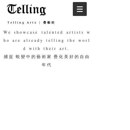
Telling Arts | 疊藝術
W e s h o w c a s e t a l e n t e d a r t i s t s w
h o a r e a l r e a d y t e l l i n g t h e w o r l
d w i t h t h e i r a r t .
捕 捉 蛻 變 中 的 藝 術 家 疊 化 美 好 的 自 由
年 代
Art Project 藝術計畫
Gilded Moment 鍍金片刻
Model Spot 疊藝術示範點
Metalwork Gift 金工禮盒
Postcard 疊藝術明信片