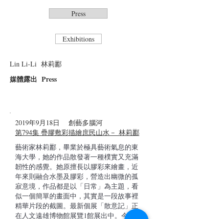
Press
Exhibitions
Lin Li-Li 林莉
酈
媒體露出 Press
2019年9月18日 創藝多腦河
第794集 疊膠敷彩描繪庶民山水－ 林莉酈
藝術家林莉酈，畢業於極具藝術氣息的東
海大學，她的作品散發著一種樸實又充滿
韌性的感覺。她原擅長以膠彩來繪畫，近
年來則融合水墨及膠彩，營造出幽微的孤
寂意境，作品都是以「日常」為主題，看
似一個簡單的畫面中，其實是一段故事裡
精華片段的截圖。最新個展「散意記」正
在人文遠雄博物館展覽1館展出中。今天