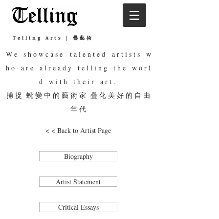
Telling Arts | 疊藝術
W e s h o w c a s e t a l e n t e d a r t i s t s w
h o a r e a l r e a d y t e l l i n g t h e w o r l
d w i t h t h e i r a r t .
捕 捉 蛻 變 中 的 藝 術 家 疊 化 美 好 的 自 由
年 代
< < Back to Artist Page
Biography
Artist Statement
Critical Essays