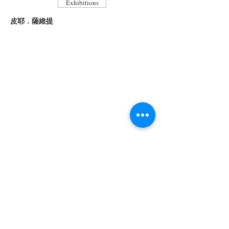
Exhibitions
皮耶．薩維提
Copyright ©
2014-2019
Telling Arts. All rights reserved.
疊
藝術版權所有 ©
2014-2019
. 保留一切權利。