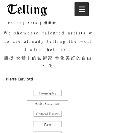
Telling Arts | 疊藝術
W e s h o w c a s e t a l e n t e d a r t i s t s w
h o a r e a l r e a d y t e l l i n g t h e w o r l
d w i t h t h e i r a r t .
捕 捉 蛻 變 中 的 藝 術 家 疊 化 美 好 的 自 由
年 代
Pierre Cerviotti
Biography
Artist Statement
Critical Essays
Press